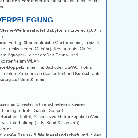
atisierten Fernreisebus
mit Abholung max. 30 km
nt
 VERPFLEGUNG
Sterne-Wellnesshotel Babylon in Liberec
(500 m
t)
otel
verfügt über zahlreiche Gastronomie-, Freizeit-
ten (teilw. gegen Gebühr), Restaurants, Cafés,
enem Aquapark, einer großen Sauna- und
e kostenfreiem WLAN
rior-Doppelzimmer
mit Bad oder Du/WC, Föhn,
, Telefon, Zimmersafe (kostenfrei) und Kühlschrank
setag auf dem Zimmer
ssen an Silvester mit verschiedenen kleinen
B. belegte Brote, Salate, Suppe)
 Hotel
mit Buffet, All-inclusive-Getränkepaket (Wein,
Live-Unterhaltung (z. B. Band & Tänzern)
vester
0 m² große Sauna- & Wellnesslandschaft
und in den