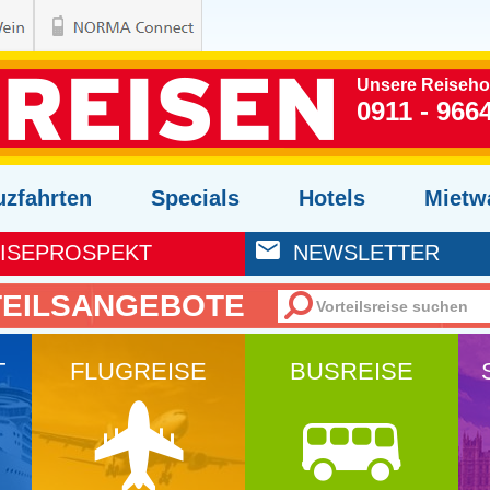
Unsere Reisehot
0911 - 966
uzfahrten
Specials
Hotels
Mietw
ISEPROSPEKT
NEWSLETTER
EILSANGEBOTE
T
FLUGREISE
BUSREISE