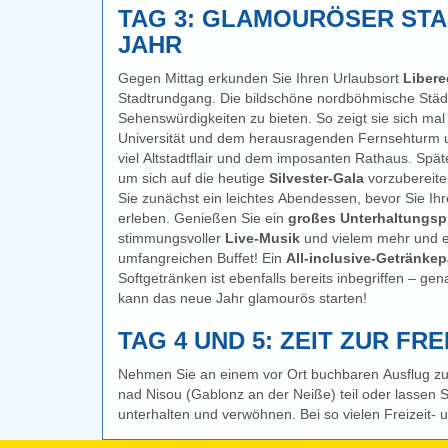
TAG 3: GLAMOURÖSER STA
JAHR
Gegen Mittag erkunden Sie Ihren Urlaubsort
Liber
Stadtrundgang. Die bildschöne nordböhmische Städte
Sehenswürdigkeiten zu bieten. So zeigt sie sich mal
Universität und dem herausragenden Fernsehturm un
viel Altstadtflair und dem imposanten Rathaus. Später haben Sie noch reichlich Zeit,
um sich auf die heutige
Silvester-Gala
vorzubereite
Sie zunächst ein leichtes Abendessen, bevor Sie Ihre
erleben. Genießen Sie ein
großes Unterhaltungs
stimmungsvoller
Live-Musik
und vielem mehr und e
umfangreichen Buffet! Ein
All-inclusive-Getränkep
Softgetränken ist ebenfalls bereits inbegriffen – gen
kann das neue Jahr glamourös starten!
TAG 4 UND 5: ZEIT ZUR F
Nehmen Sie an einem vor Ort buchbaren Ausflug 
nad Nisou (Gablonz an der Neiße) teil oder lassen S
unterhalten und verwöhnen. Bei so vielen Freizeit-