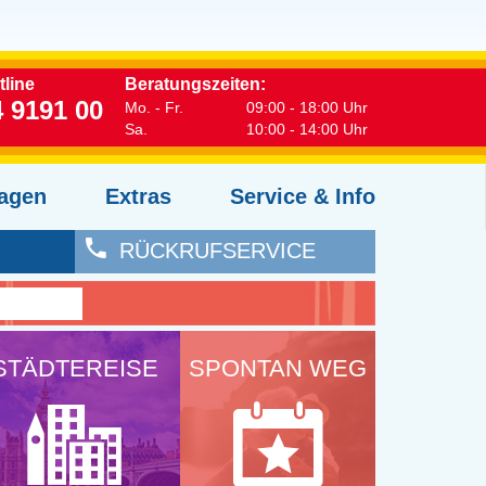
line
Beratungszeiten:
4 9191 00
Mo. - Fr.
09:00 - 18:00 Uhr
Sa.
10:00 - 14:00 Uhr
agen
Extras
Service & Info
RÜCKRUFSERVICE
STÄDTEREISE
SPONTAN WEG