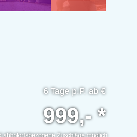
6 Tage p.P. ab €
999,- *
d abholortsbezogene Zuschläge möglich