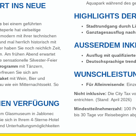
Aquapark während des ge
RT INS NEUE
HIGHLIGHTS DER
ec
bei einem geführten
Stadtrundgang durch L
perle hat vielseitige
Ganztagesausflug nach
 modern mit ihrer technischen
d mal herrlich historisch mit
AUSSERDEM INKL
n. Am frühen Abend erwartet
Ausflug mit qualifizier
 sensationelle Silvester-Feier
Deutschsprachige tren
programm
mit Tänzern,
rfreuen Sie sich am
WUNSCHLEISTU
aket
mit Wein, Bier und
au wie ein Mitternachtssekt. So
Für Alleinreisende
: Einz
Nicht inklusive:
Die City Tax vo
entrichten. (Stand: April 2026)
REIEN VERFÜGUNG
Mindestteilnehmerzahl:
100 Pe
zum Glasmuseum in Jablonec
bis 30 Tage vor Reisebeginn ab
ie sich in Ihrem 4-Sterne-Hotel
 und Unterhaltungsmöglichkeiten