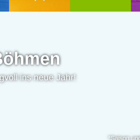
 Böhmen
voll ins neue Jahr!
*Saison un