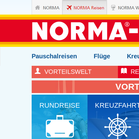
Pauschalreisen
Flüge
Kre
VORTEILSWELT
RE
VORT
RUNDREISE
KREUZFAHR