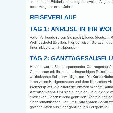
spannenden Erlebnissen und genussvollen Augenbli
beschwingt ins neue Jahr!
REISEVERLAUF
TAG 1: ANREISE IN IHR W
Voller Vorfreude reisen Sie nach Liberec (deutsch:
Wellnesshotel Babylon. Hier genießen Sie auch d
Ihrer inkludierten Halbpension.
TAG 2: GANZTAGESAUSFL
Heute erwartet Sie ein spannender Ganztagesausflu
Gemeinsam mit Ihrer deutschsprachigen Reiseleitun
weltbekannte Sehenswürdigkeiten. Die
Karlsbrück
ihren vielen Heiligenstatuen und dem ikonischen Alt
Wenzelsplatz
, die pittoreske Altstadt mit dem Rat
Astronomische Uhr
sind nur einige Ziele, die Sie
entdecken. Anschließend genießen Sie freie Zeit oder Sie erleben auf Wunsch bei
einer romantischen, vor Ort
zubuchbaren Schiffsfa
goldene Stadt aus einer ganz neuen Perspektive!