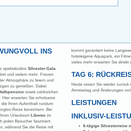
HWUNGVOLL INS
kommt garantiert keine Langewei
hoteleigene Aquapark, ein Fitnes
vieles mehr erwarten Sie direkt 
ne spektakuläre
Silvester-Gala
TAG 6: RÜCKREI
aket und vielem mehr. Freuen
ler Atmosphäre zu feiern und
Heute reisen Sie wieder zurück in die Heimat. Programm
n zu genießen. Dabei
Anreisetag und Änderungen vor
 Halbpension
sowie zahlreichen
n. Hier erwarten Sie erholsame
LEISTUNGEN
die Ihren Aufenthalt rundum
angenehm gestalten und jeden Tag Ihrer Rundum-sorglos-Reise bereichern. Bei
INKLUSIV-LEIST
Ihren Urlaubsort
Liberec
im
h jeden Besucher fasziniert.
6-tägige Silvesterreise
en, während Sie die Reise mit