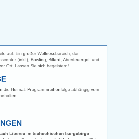
le auf: Ein großer Wellnessbereich, der
scenter (inkl.), Bowling, Billard, Abenteuergolf und
vor Ort. Lassen Sie sich begeistern!
SE
reihenfolge abhängig vom
behalten.
UNGEN
 nach Liberec im tschechischen Isergebirge