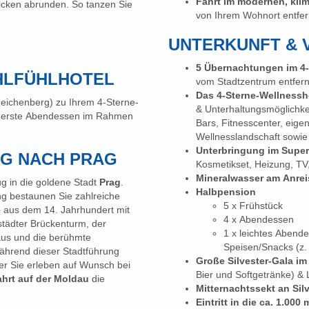
Fahrt im modernen, klim
cken abrunden. So tanzen Sie
von Ihrem Wohnort entfer
UNTERKUNFT &
5 Übernachtungen im 4-
OHLFÜHLHOTEL
vom Stadtzentrum entfern
Das 4-Sterne-Wellnessh
 Reichenberg) zu Ihrem 4-Sterne-
& Unterhaltungsmöglichkei
as erste Abendessen im Rahmen
Bars, Fitnesscenter, eig
Wellnesslandschaft sowi
Unterbringung im Supe
UG NACH PRAG
Kosmetikset, Heizung, TV
Mineralwasser am Anrei
g in die goldene Stadt
Prag
.
Halbpension
g bestaunen Sie zahlreiche
5 x Frühstück
e
aus dem 14. Jahrhundert mit
4 x Abendessen
städter Brückenturm, der
1 x leichtes Abende
haus und die berühmte
Speisen/Snacks (z. 
 während dieser Stadtführung
Große Silvester-Gala im
Bier und Softgetränke) & 
hrt auf der Moldau
die
Mitternachtssekt an Sil
Eintritt in die ca. 1.00