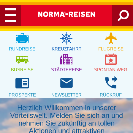
RUNDREISE
KREUZFAHRT
FLUGREISE
BUSREISE
STÄDTEREISE
SPONTAN WEG
chrome_reader_mode
email
phone_forwarded
PROSPEKTE
NEWSLETTER
RÜCKRUF
Herzlich Willkommen in unserer
Vorteilswelt. Melden Sie sich an und
nehmen Sie zukünftig an tollen
Aktionen und attraktiven