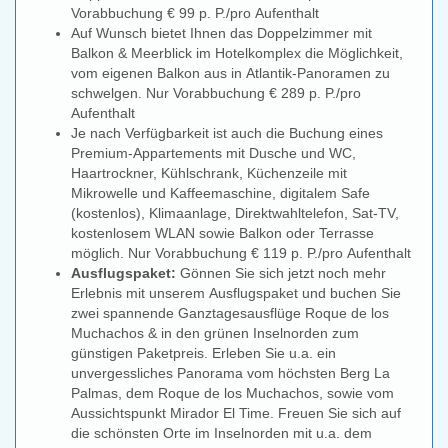
Vorabbuchung € 99 p. P./pro Aufenthalt
Auf Wunsch bietet Ihnen das Doppelzimmer mit
Balkon & Meerblick im Hotelkomplex die Möglichkeit,
vom eigenen Balkon aus in Atlantik-Panoramen zu
schwelgen. Nur Vorabbuchung € 289 p. P./pro
Aufenthalt
Je nach Verfügbarkeit ist auch die Buchung eines
Premium-Appartements mit Dusche und WC,
Haartrockner, Kühlschrank, Küchenzeile mit
Mikrowelle und Kaffeemaschine, digitalem Safe
(kostenlos), Klimaanlage, Direktwahltelefon, Sat-TV,
kostenlosem WLAN sowie Balkon oder Terrasse
möglich. Nur Vorabbuchung € 119 p. P./pro Aufenthalt
Ausflugspaket:
Gönnen Sie sich jetzt noch mehr
Erlebnis mit unserem Ausflugspaket und buchen Sie
zwei spannende Ganztagesausflüge Roque de los
Muchachos & in den grünen Inselnorden zum
günstigen Paketpreis. Erleben Sie u.a. ein
unvergessliches Panorama vom höchsten Berg La
Palmas, dem Roque de los Muchachos, sowie vom
Aussichtspunkt Mirador El Time. Freuen Sie sich auf
die schönsten Orte im Inselnorden mit u.a. dem