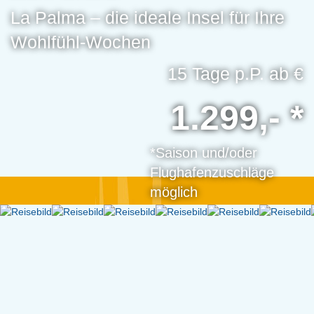
La Palma – die ideale Insel für Ihre
Wohlfühl-Wochen
15 Tage p.P. ab €
1.299,- *
*Saison und/oder
Flughafenzuschläge
möglich