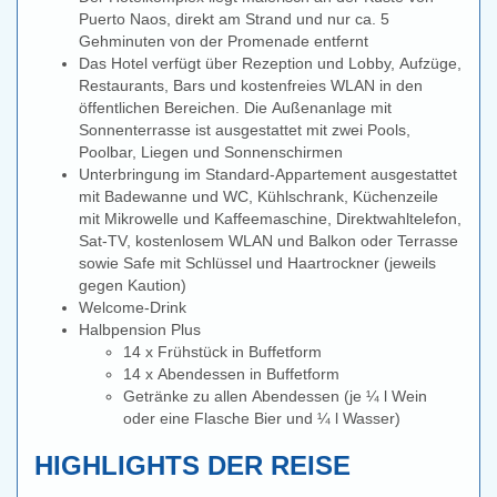
Puerto Naos, direkt am Strand und nur ca. 5
Gehminuten von der Promenade entfernt
Das Hotel verfügt über Rezeption und Lobby, Aufzüge,
Restaurants, Bars und kostenfreies WLAN in den
öffentlichen Bereichen. Die Außenanlage mit
Sonnenterrasse ist ausgestattet mit zwei Pools,
Poolbar, Liegen und Sonnenschirmen
Unterbringung im Standard-Appartement ausgestattet
mit Badewanne und WC, Kühlschrank, Küchenzeile
mit Mikrowelle und Kaffeemaschine, Direktwahltelefon,
Sat-TV, kostenlosem WLAN und Balkon oder Terrasse
sowie Safe mit Schlüssel und Haartrockner (jeweils
gegen Kaution)
Welcome-Drink
Halbpension Plus
14 x Frühstück in Buffetform
14 x Abendessen in Buffetform
Getränke zu allen Abendessen (je ¼ l Wein
oder eine Flasche Bier und ¼ l Wasser)
HIGHLIGHTS DER REISE