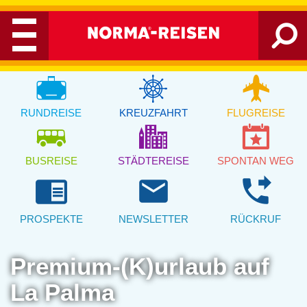
RUNDREISE
KREUZFAHRT
FLUGREISE
BUSREISE
STÄDTEREISE
SPONTAN WEG
chrome_reader_mode
email
phone_forwarded
PROSPEKTE
NEWSLETTER
RÜCKRUF
Premium-(K)urlaub auf
La Palma