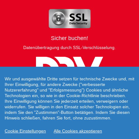
Sicher buchen!
Datenübertragung durch SSL-Verschlüsselung.
Wir und ausgewählte Dritte setzen für technische Zwecke und, mit
Ihrer Einwilligung, für andere Zwecke ("verbesserte
Nutzererfahrung" und "Erfolgsmessung") Cookies und ähnliche
Technologien ein, so wie in der Cookie-Richtlinie beschrieben.
Ihre Einwilligung können Sie jederzeit erteilen, verweigern oder
widerrufen. Sie willigen in den Einsatz solcher Technologien ein,
indem Sie den "Zustimmen"-Button betätigen. Indem Sie diesen
Hinweis schließen, fahren Sie fort, ohne zuzustimmen.
Travelcheck © 2026
Cookie Einstellungen
Alle Cookies akzeptieren