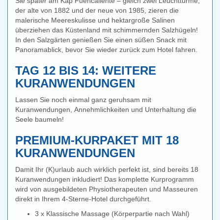
Sie später am Kap Fuencaliente – gleich zwei Leuchttürme,
der alte von 1882 und der neue von 1985, zieren die
malerische Meereskulisse und hektargroße Salinen
überziehen das Küstenland mit schimmernden Salzhügeln!
In den Salzgärten genießen Sie einen süßen Snack mit
Panoramablick, bevor Sie wieder zurück zum Hotel fahren.
TAG 12 BIS 14: WEITERE
KURANWENDUNGEN
Lassen Sie noch einmal ganz geruhsam mit
Kuranwendungen, Annehmlichkeiten und Unterhaltung die
Seele baumeln!
PREMIUM-KURPAKET MIT 18
KURANWENDUNGEN
Damit Ihr (K)urlaub auch wirklich perfekt ist, sind bereits 18
Kuranwendungen inkludiert! Das komplette Kurprogramm
wird von ausgebildeten Physiotherapeuten und Masseuren
direkt in Ihrem 4-Sterne-Hotel durchgeführt.
3 x Klassische Massage (Körperpartie nach Wahl)