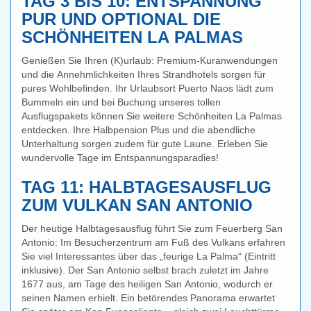
TAG 3 BIS 10: ENTSPANNUNG
PUR UND OPTIONAL DIE
SCHÖNHEITEN LA PALMAS
Genießen Sie Ihren (K)urlaub: Premium-Kuranwendungen
und die Annehmlichkeiten Ihres Strandhotels sorgen für
pures Wohlbefinden. Ihr Urlaubsort Puerto Naos lädt zum
Bummeln ein und bei Buchung unseres tollen
Ausflugspakets können Sie weitere Schönheiten La Palmas
entdecken. Ihre Halbpension Plus und die abendliche
Unterhaltung sorgen zudem für gute Laune. Erleben Sie
wundervolle Tage im Entspannungsparadies!
TAG 11: HALBTAGESAUSFLUG
ZUM VULKAN SAN ANTONIO
Der heutige Halbtagesausflug führt Sie zum Feuerberg San
Antonio: Im Besucherzentrum am Fuß des Vulkans erfahren
Sie viel Interessantes über das „feurige La Palma“ (Eintritt
inklusive). Der San Antonio selbst brach zuletzt im Jahre
1677 aus, am Tage des heiligen San Antonio, wodurch er
seinen Namen erhielt. Ein betörendes Panorama erwartet