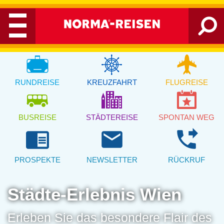
RUNDREISE
KREUZFAHRT
FLUGREISE
BUSREISE
STÄDTEREISE
SPONTAN WEG
chrome_reader_mode
email
phone_forwarded
PROSPEKTE
NEWSLETTER
RÜCKRUF
Städte-Erlebnis Wien
Erleben Sie das besondere Flair des