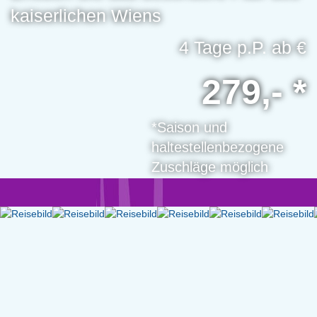
kaiserlichen Wiens
4 Tage p.P. ab €
279,- *
*Saison und
haltestellenbezogene
Zuschläge möglich