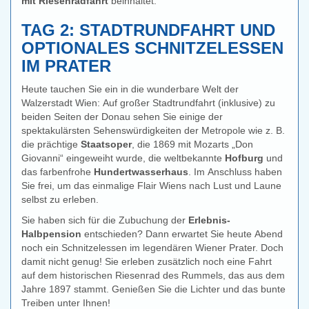
mit Riesenradfahrt
beinhaltet.
TAG 2: STADTRUNDFAHRT UND
OPTIONALES SCHNITZELESSEN
IM PRATER
Heute tauchen Sie ein in die wunderbare Welt der
Walzerstadt Wien: Auf großer Stadtrundfahrt (inklusive) zu
beiden Seiten der Donau sehen Sie einige der
en
spektakulärsten Sehenswürdigkeiten der Metropole wie z. B.
die prächtige
Staatsoper
, die 1869 mit Mozarts „Don
Giovanni“ eingeweiht wurde, die weltbekannte
Hofburg
und
das farbenfrohe
Hundertwasserhaus
. Im Anschluss haben
Sie frei, um das einmalige Flair Wiens nach Lust und Laune
selbst zu erleben.
Sie haben sich für die Zubuchung der
Erlebnis-
Halbpension
entschieden? Dann erwartet Sie heute Abend
noch ein Schnitzelessen im legendären Wiener Prater. Doch
damit nicht genug! Sie erleben zusätzlich noch eine Fahrt
auf dem historischen Riesenrad des Rummels, das aus dem
Jahre 1897 stammt. Genießen Sie die Lichter und das bunte
Treiben unter Ihnen!