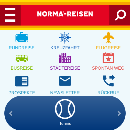
RUNDREISE
KREUZFAHRT
FLUGREISE
BUSREISE
STÄDTEREISE
SPONTAN WEG
chrome_reader_mode
email
phone_forwarded
PROSPEKTE
NEWSLETTER
RÜCKRUF
Tennis