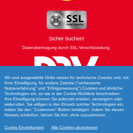
Sicher buchen!
Datenübertragung durch SSL-Verschlüsselung.
Wir und ausgewählte Dritte setzen für technische Zwecke und, mit
Ihrer Einwilligung, für andere Zwecke ("verbesserte
Nutzererfahrung" und "Erfolgsmessung") Cookies und ähnliche
Technologien ein, so wie in der Cookie-Richtlinie beschrieben.
Ihre Einwilligung können Sie jederzeit erteilen, verweigern oder
widerrufen. Sie willigen in den Einsatz solcher Technologien ein,
indem Sie den "Zustimmen"-Button betätigen. Indem Sie diesen
Hinweis schließen, fahren Sie fort, ohne zuzustimmen.
Travelcheck © 2026
Cookie Einstellungen
Alle Cookies akzeptieren