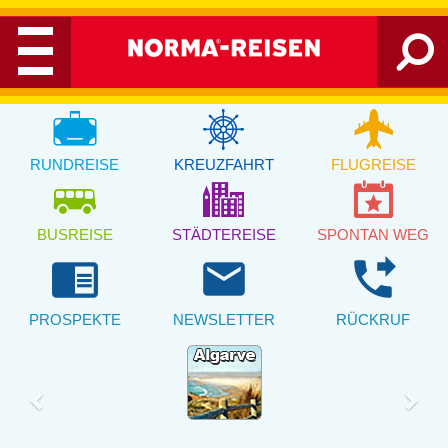
RUNDREISE
KREUZFAHRT
FLUGREISE
BUSREISE
STÄDTEREISE
SPONTAN WEG
chrome_reader_mode
email
phone_forwarded
PROSPEKTE
NEWSLETTER
RÜCKRUF