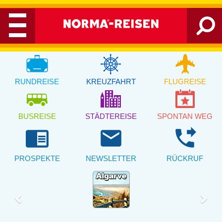
RUNDREISE
KREUZFAHRT
FLUGREISE
BUSREISE
STÄDTEREISE
SPONTAN WEG
chrome_reader_mode
email
phone_forwarded
PROSPEKTE
NEWSLETTER
RÜCKRUF