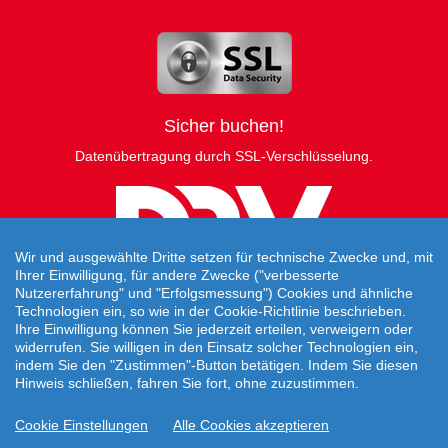
Sicher buchen!
Datenübertragung durch SSL-Verschlüsselung.
Wir und ausgewählte Dritte setzen für technische Zwecke und, mit
Ihrer Einwilligung, für andere Zwecke ("verbesserte
Nutzererfahrung" und "Erfolgsmessung") Cookies und ähnliche
Technologien ein, so wie in der Cookie-Richtlinie beschrieben.
Ihre Einwilligung können Sie jederzeit erteilen, verweigern oder
widerrufen. Sie willigen in den Einsatz solcher Technologien ein,
indem Sie den "Zustimmen"-Button betätigen. Indem Sie diesen
Hinweis schließen, fahren Sie fort, ohne zuzustimmen.
Travelcheck © 2026
Cookie Einstellungen
Alle Cookies akzeptieren