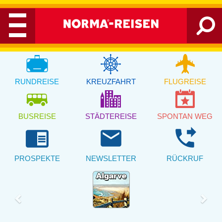
RUNDREISE
KREUZFAHRT
FLUGREISE
BUSREISE
STÄDTEREISE
SPONTAN WEG
chrome_reader_mode
email
phone_forwarded
PROSPEKTE
NEWSLETTER
RÜCKRUF