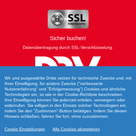
Sicher buchen!
Datenübertragung durch SSL-Verschlüsselung.
Wir und ausgewählte Dritte setzen für technische Zwecke und, mit
Ihrer Einwilligung, für andere Zwecke ("verbesserte
Nutzererfahrung" und "Erfolgsmessung") Cookies und ähnliche
Technologien ein, so wie in der Cookie-Richtlinie beschrieben.
Ihre Einwilligung können Sie jederzeit erteilen, verweigern oder
widerrufen. Sie willigen in den Einsatz solcher Technologien ein,
indem Sie den "Zustimmen"-Button betätigen. Indem Sie diesen
Hinweis schließen, fahren Sie fort, ohne zuzustimmen.
Travelcheck © 2026
Cookie Einstellungen
Alle Cookies akzeptieren