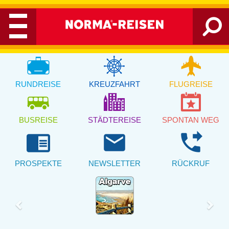
RUNDREISE
KREUZFAHRT
FLUGREISE
BUSREISE
STÄDTEREISE
SPONTAN WEG
chrome_reader_mode
email
phone_forwarded
PROSPEKTE
NEWSLETTER
RÜCKRUF